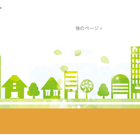
。
後のページ »